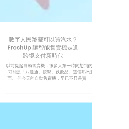
數字人民幣都可以買汽水？
FreshUp 讓智能售賣機走進
跨境支付新時代
以前提起自動售賣機，很多人第一時間想到的，
可能是「八達通、按掣、跌飲品」這個熟悉畫
面。 但今天的自動售賣機，早已不只是賣一支
水、一包零食那麼簡單。它不僅支援多元電子支
付，更能做到即時庫存監測與雲端補貨管理，成
為城市裡 24 小時全天候運作的智能零售站。 而
FreshUp 正在將這個智能場景再往前推一步。我
們非常高興地宣佈，FreshUp 正式與中銀香港