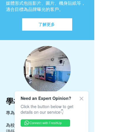
媒體形式包括影片、圖片、機身貼紙等，
適合目標為品牌曝光的客戶。
了解更多
Need an Expert Opinion?
學校全方位服務
Click the button below to get
details on our service👇
專為中小學、國際學校及大專院校而設
Connect with FreshUp
為校方承諾九項售賣機服務協定，校方無
須任何支出即可享用服務。FreshUp