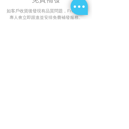
如客戶收貨後發現有品質問題，FreshUp
專人會立即跟進並安排免費補發服務。
質量標準
FreshUp設有品質管制準則供團隊參考及
遵循，確保出貨質素一致，符合質量標
準。
三重確認品質