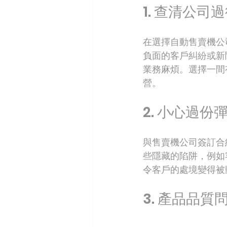
1. 查清公司
在選擇自動售賣機公
負面的客戶糾紛或新
業務麻煩。選擇一間
營。
2. 小心過份
與售賣機公司簽訂合
些隱藏的陷阱，例如
令客戶的處境變得被
3. 產品品質