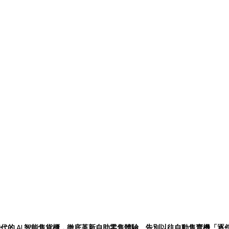
獻劃時代的 AI 智能售貨櫃，徹底革新自助零售體驗。告別以往自動售賣機「