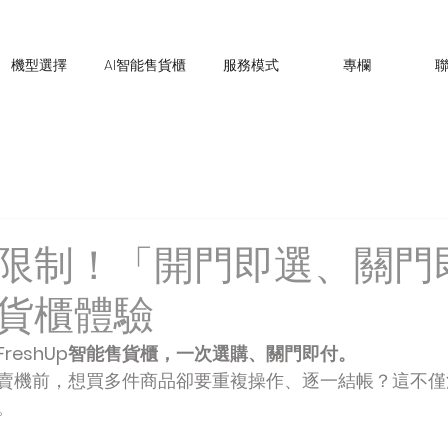
機型選擇
AI智能售貨櫃
服務模式
專欄
限制！「開門即選、關門
貨櫃體驗
reshUp智能售貨櫃，一次選購、關門即付。
賣機前，想買多件商品卻要重複操作、逐一結帳？這不僅
。