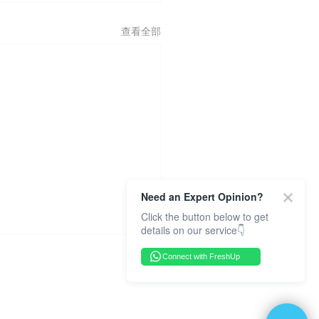
查看全部
Need an Expert Opinion?
Click the button below to get
details on our service👇
Connect with FreshUp