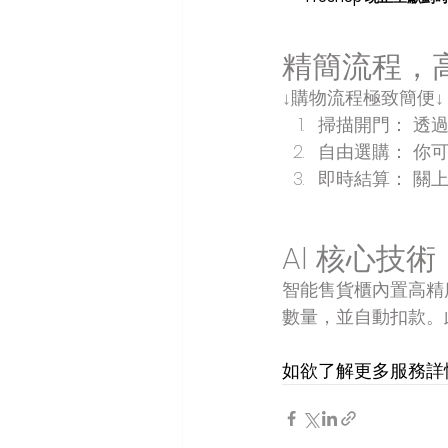
精簡流程，
↓
購物流程極致簡便
↓
掃描開門： 透過
自由選購： 你
即時結算： 關
AI 核心技
智能售貨櫃內置高精
數量，並自動扣款。
如欲了解更多服務詳