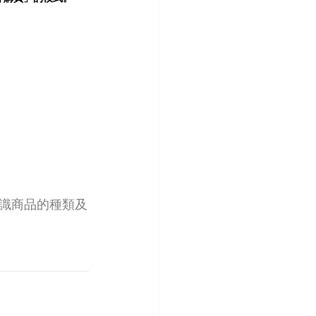
。
。
識商品的種類及