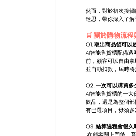
然而，對於初次接觸的
迷思，帶你深入了解
🛒 關於購物流
Q1. 取出商品後可
AI智能售貨櫃配備
前，顧客可以自由拿
並自動扣款，屆時將
Q2. 一次可以購買
AI智能售貨櫃的一
飲品，還是為整個部
有已選項目，毋須多
Q3. 結算過程會很久
 在顧客關上門後，