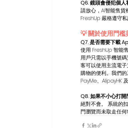
Q6. 鏡頭會侵犯個
請放心，AI智能售
FreshUp 嚴格
💡 關於使用門
Q7. 是否需要下載 
使用 FreshUp
用戶只需以手機號碼完
客可以使用主流電子支
購物的便利。我們的系
PayMe、Alipay
Q8. 如果不小心打
絕對不會。 系統的
門瀏覽而未取走任何