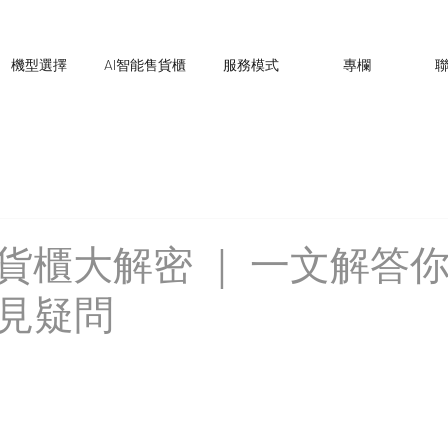
機型選擇
AI智能售貨櫃
服務模式
專欄
售貨櫃大解密 ｜ 一文解答
見疑問