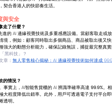
，契合香港人的快節奏生活。
確度與安全
我拿走了什麼？
先進的 AI 邊緣視覺技術及多重感應設備。當顧客取走或
情境，例如：顧客同時取出多個商品、商品被取出後又快
種強大的動態分析能力，確保記錄無誤，捕捉最完整真實
「黑科技」？ 
文章：
無人零售核心揭秘：AI 邊緣視覺技術如何達成 99.
錯款的情況？
事實上，AI智能售貨櫃的 AI 辨識準確率高達 
99.9%
。相
極大程度降低出錯率。此外，用戶可透過電子支付平台即
晰透明。