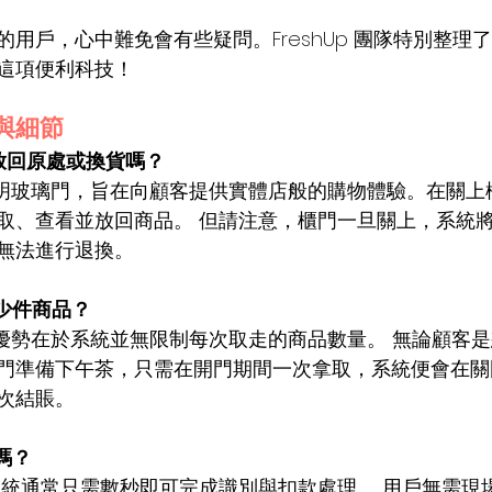
用戶，心中難免會有些疑問。FreshUp 團隊特別整理了 
這項便利科技！
程與細節
以放回原處或換貨嗎？
透明玻璃門，旨在向顧客提供實體店般的購物體驗。在關上
取、查看並放回商品。 但請注意，櫃門一旦關上，系統
無法進行退換。
多少件商品？
大優勢在於系統並無限制每次取走的商品數量。 無論顧客
門準備下午茶，只需在開門期間一次拿取，系統便會在關
次結賬。
嗎？
系統通常只需數秒即可完成識別與扣款處理。 用戶無需現