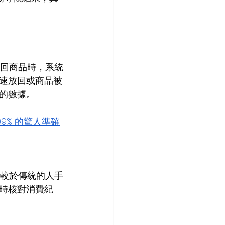
放回商品時，系統
速放回或商品被
的數據。
99% 的驚人準確
較於傳統的人手
時核對消費紀