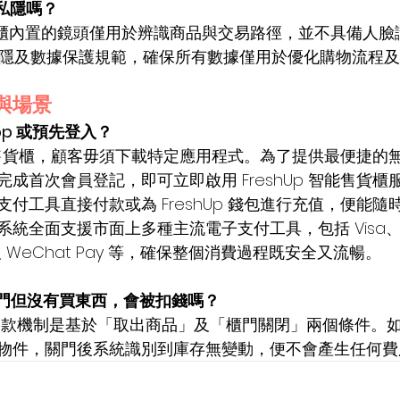
人私隱嗎？
貨櫃內置的鏡頭僅用於辨識商品與交易路徑，並不具備人臉
遵守私隱及數據保護規範，確保所有數據僅用於優化購物流程
檻與場景
App 或預先登入？
 智能售貨櫃，顧客毋須下載特定應用程式。為了提供最便捷的
成首次會員登記，即可立即啟用 FreshUp 智能售貨櫃
付工具直接付款或為 FreshUp 錢包進行充值，便能隨
統全面支援市面上多種主流電子支付工具，包括 Visa、M
HK 及 WeChat Pay 等，確保整個消費過程既安全又流暢。
開門但沒有買東西，會被扣錢嗎？
扣款機制是基於「取出商品」及「櫃門關閉」兩個條件。
物件，關門後系統識別到庫存無變動，便不會產生任何費