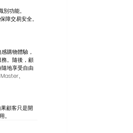
識別功能。 
及保障交易安全。
無感購物體驗，
服務。隨後，顧
時隨地享受自由
aster、
如果顧客只是開
用。