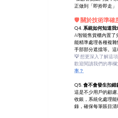
正做到「即拎即走」
🛡️ 關於技術準
Q4. 系統如何知道
AI智能售貨櫃內置了
能精準處理各種複雜
手部部分遮擋等。這
💡 
想更深入了解這項
歡迎閱讀我們的專欄
率？
Q5. 會不會發生扣
這是不少用戶的顧慮。
收銀，系統化處理能
錄，確保每筆賬目清