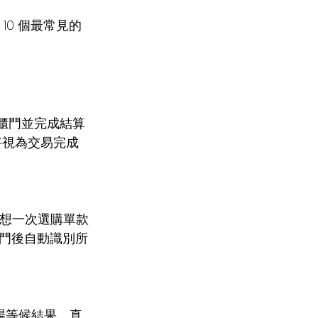
10 個最常見的
櫃門並完成結算
將視為交易完成
是想一次選購單款
門後自動識別所
場等候結果，真